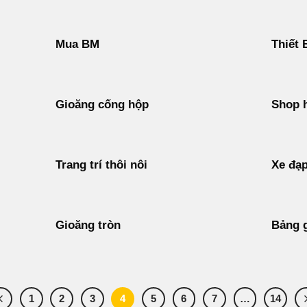
Mua BM
Thiết 
Gioăng cống hộp
Shop 
Trang trí thôi nôi
Xe đạp
Gioăng tròn
Bảng 
1
2
3
4
5
6
7
…
14