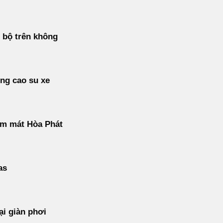
 bộ trên không
ng cao su xe
àm mát Hòa Phát
as
ại giàn phơi